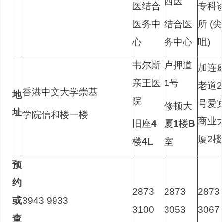
西医
医结合
专科
医务中
结合医
所 (
心
务中心
咀)
韦尔斯
卢押道
加连
亲王医
1
号
老道2
香港中文大学崇基
地
院
号爱
修顿大
址
学院信和楼一楼
商业
旧座
4
厦
1
楼
B
厦2
楼
4L
室
预
约
2873
2873
2873
或
3943 9933
3100
3053
3067
查