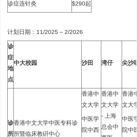
诊症连针灸
$290起
计划日期﹕11/2025 – 2/2026
诊
症
中大校园
沙田
湾仔
尖沙
地
点
香港中
香港中
香港
文大学
文大学
文大
- 上海
中医学
中医
诊
香港中文大学中医专科诊
总会中
院中西
院中
所
所暨临床教硏中心