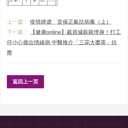
上一篇：
疫情肆虐 宜保正氣抗病毒（上）
下一篇：
【健康online】裁員減薪殺埋身！打工
仔小心捱出情緒病 中醫推介「三花大棗茶」抗
壓
返回上一页