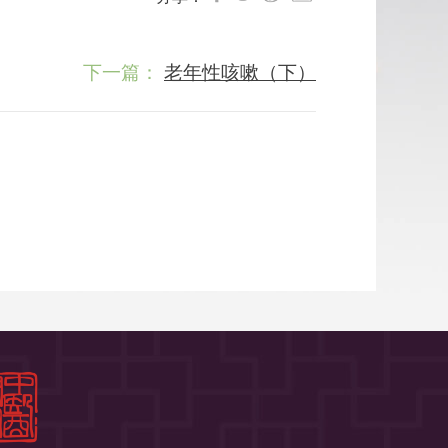
下一篇：
老年性咳嗽（下）