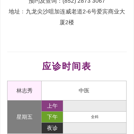
预约及查询：(852) 2873 3067
地址﹕九龙尖沙咀加连威老道2-6号爱宾商业大
厦2楼
应诊时间表
林志秀
中医
上午
星期五
下午
全科
夜诊