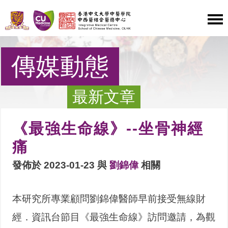
傳媒動態
最新文章
《最強生命線》--坐骨神經
痛
發佈於 2023-01-23 與
劉錦偉
相關
本研究所專業顧問劉錦偉醫師早前接受無線財
經．資訊台節目《最強生命線》訪問邀請，為觀