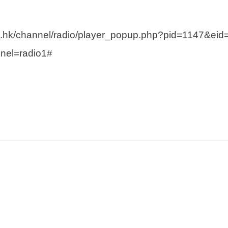
/channel/radio/player_popup.php?pid=1147&eid
nel=radio1#