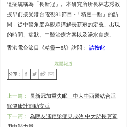
遺症統稱為「長新冠」。本研究所所長林志秀教
授早前接受港台電視31節目 -「精靈一點」的訪
問，從中醫角度為觀眾講解長新冠的定義、出現
的時間、症狀、中醫治療方案以及湯水食療。
香港電台節目《精靈一點》訪問﹕
請按此
媒體報道
分享：
上一篇：
長新冠加重失眠 中大中西醫結合睡
眠健康計劃助安睡
下一篇：
為院友遙距診症見成效 中大所長冀善
用中醫力量