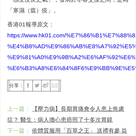
「寒濕（瘟）疫」。
香港01報導原文：
https://www.hk01.com/%E7%86%B1%E7%
%E4%B8%AD%E9%86%AB%E8%A7%92%E5%
%E9%81%A0%E9%9B%A2%E6%AF%92%E6%
%E6%B3%A8%E6%84%8F6%E9%BB%9E%E5
分享：
上一篇：
【壓力病】長期胃痛會令人患上焦慮
症？ 醫生：病人擔心患癌照了十多次胃鏡
下一篇：
依體質服用「百草之王」 送禮有參 益