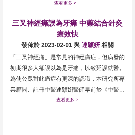
查看更多 >
對此症有其整體的預防及治療方案，能從根
本發揮防治作用。 ...
三叉神經痛誤為牙痛 中藥結合針灸
療效快
發佈於 2023-02-01 與
連頴姸
相關
「三叉神經痛」是常見的神經痛症，但病發的
初期很多人卻誤以為是牙痛，以致延誤就醫。
為使公眾對此痛症有更深的認識，本研究所專
業顧問、註冊中醫連頴姸醫師早前於《中醫生
查看更多 >
活》撰文，詳細地解釋三叉神經痛的病因及病
癥，另外亦以中醫角度介紹這種痛症的醫治方
...