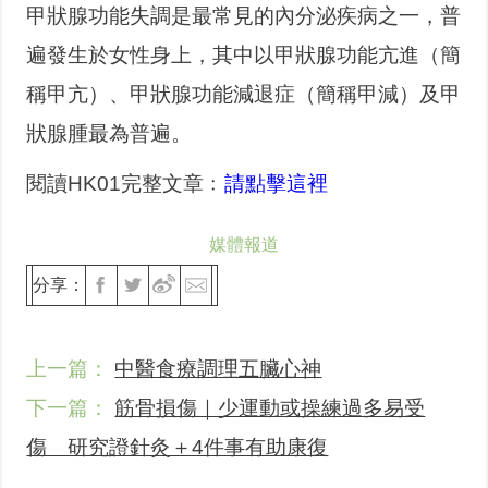
甲狀腺功能失調是最常見的內分泌疾病之一，普
遍發生於女性身上，其中以甲狀腺功能亢進（簡
稱甲亢）、甲狀腺功能減退症（簡稱甲減）及甲
狀腺腫最為普遍。
閱讀HK01完整文章﹕
請點擊這裡
媒體報道
分享：
上一篇：
中醫食療調理五臟心神
下一篇：
筋骨損傷｜少運動或操練過多易受
傷 研究證針灸＋4件事有助康復