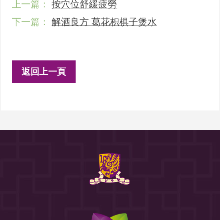
上一篇：
按穴位舒緩疲勞
下一篇：
解酒良方 葛花枳椇子煲水
返回上一頁