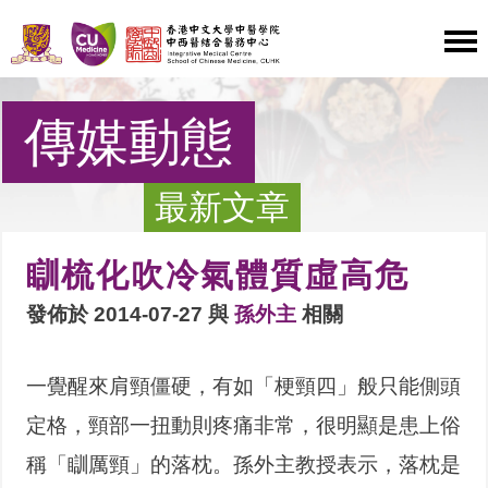
傳媒動態
最新文章
瞓梳化吹冷氣體質虛高危
發佈於 2014-07-27 與
孫外主
相關
一覺醒來肩頸僵硬，有如「梗頸四」般只能側頭
定格，頸部一扭動則疼痛非常，很明顯是患上俗
稱「瞓厲頸」的落枕。孫外主教授表示，落枕是