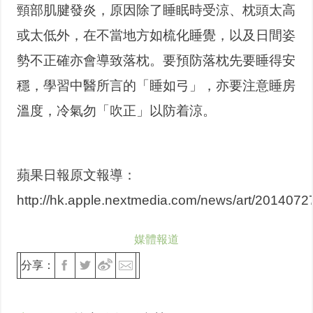
頸部肌腱發炎，原因除了睡眠時受涼、枕頭太高
或太低外，在不當地方如梳化睡覺，以及日間姿
勢不正確亦會導致落枕。要預防落枕先要睡得安
穩，學習中醫所言的「睡如弓」，亦要注意睡房
溫度，冷氣勿「吹正」以防着涼。
蘋果日報原文報導：
http://hk.apple.nextmedia.com/news/art/201407
媒體報道
分享：