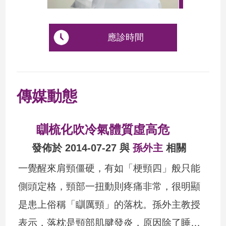
應診時間
傳媒動態
瞓梳化吹冷氣體質虛高危
發佈於 2014-07-27 與
孫外主
相關
一覺醒來肩頸僵硬，有如「梗頸四」般只能
側頭定格，頸部一扭動則疼痛非常，很明顯
是患上俗稱「瞓厲頸」的落枕。孫外主教授
表示，落枕是頸部肌腱發炎，原因除了睡眠