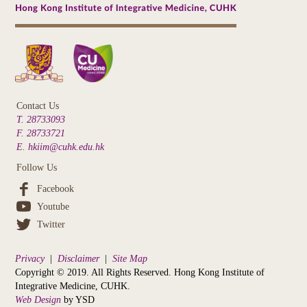
Contact Us
T. 28733093
F. 28733721
E. hkiim@cuhk.edu.hk
Follow Us
Facebook
Youtube
Twitter
Privacy
|
Disclaimer
|
Site Map
Copyright © 2019. All Rights Reserved. Hong Kong Institute of
Integrative Medicine, CUHK.
Web Design
by YSD