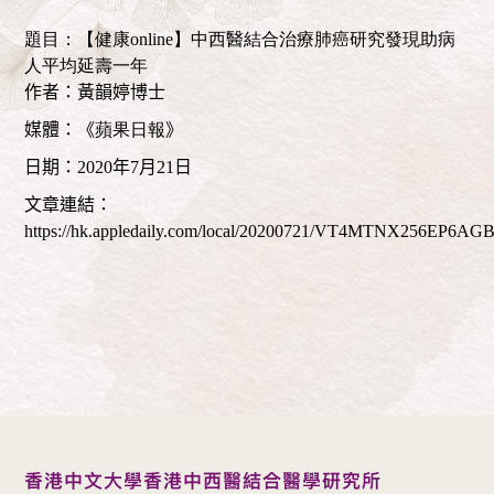
題目：【健康online】中西醫結合治療肺癌研究發現助病
人平均延壽一年
作者：黃韻婷博士
媒體：《
蘋果日報
》
日期：
2020
年7
月
21
日
文章連結：
https://hk.appledaily.com/local/20200721/VT4MTNX256EP