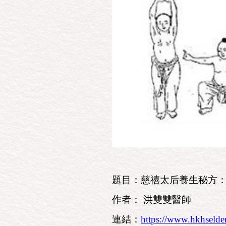
題目：慈禧太后養生秘方：八段
作者： 洪雙雙醫師
連結：
https://www.hkhselde