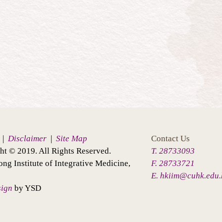
|
Disclaimer
|
Site Map
Contact Us
ht © 2019. All Rights Reserved.
T. 28733093
ng Institute of Integrative Medicine,
F. 28733721
E. hkiim@cuhk.edu.
sign
by YSD