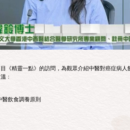
節目《精靈一點》的訪問，為觀眾介紹中醫對癌症病人
重溫﹕
中醫飲食調養原則