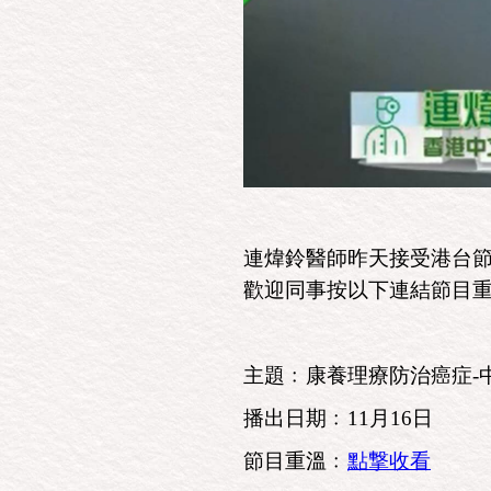
連煒鈴醫師昨天接受港台
歡迎同事按以下連結節目
主題﹕康養理療防治癌症-
播出日期﹕11月16日
節目重溫﹕
點撃收看