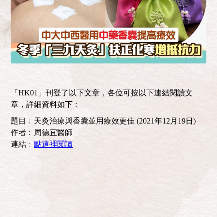
「HK01」刊登了以下文章，各位可按以下連結閱讀文
章，詳細資料如下﹕
題目﹕天灸治療與香囊並用療效更佳 (2021年12月19日)
作者﹕周德宜醫師
連結﹕
點這裡閱讀