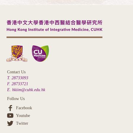
Contact Us
T. 28733093
F. 28733721
E. hkiim@cuhk.edu.hk
Follow Us
Facebook
Youtube
Twitter